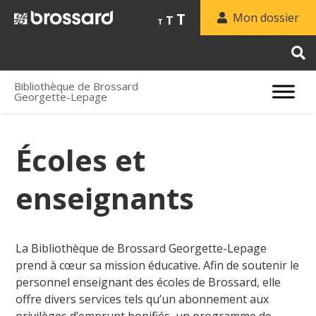
Increase
Reset
T
Decrease
Mon dossier
T
T
font
font
font
size.
size.
size.
Bibliothèque de Brossard
Georgette-Lepage
Écoles et
enseignants
La Bibliothèque de Brossard Georgette-Lepage
prend à cœur sa mission éducative. Afin de soutenir le
personnel enseignant des écoles de Brossard, elle
offre divers services tels qu’un abonnement aux